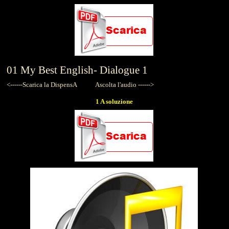
01
My Best English-
Dialogue 1
<------Scarica la DispensA
Ascolta l'audio ------>
1 A soluzione