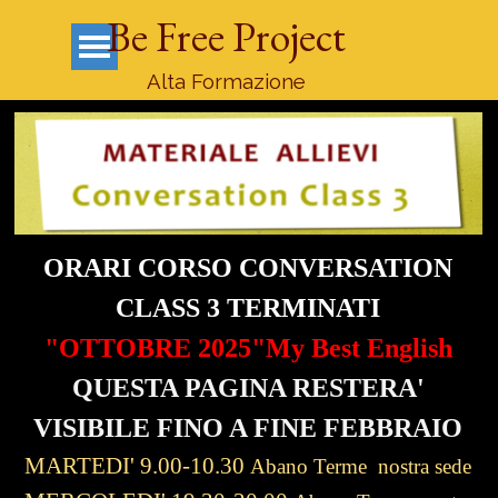
Vai ai contenuti
Be Free Project
Salta menù
Alta Formazione
ORARI CORSO CONVERSATION
CLASS 3 TERMINATI
"OTTOBRE 2025"
My Best English
QUESTA PAGINA RESTERA'
VISIBILE FINO A FINE FEBBRAIO
MARTEDI' 9.00-10.30
A
bano Terme nostra sede