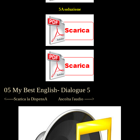
5A soluzione
05
My Best English-
Dialogue 5
<------Scarica la DispensA
Ascolta l'audio ------>