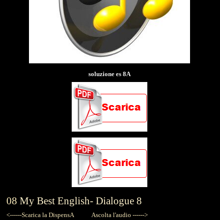
soluzione es 8A
08
My Best English-
Dialogue 8
<------Scarica la DispensA
Ascolta l'audio ------>