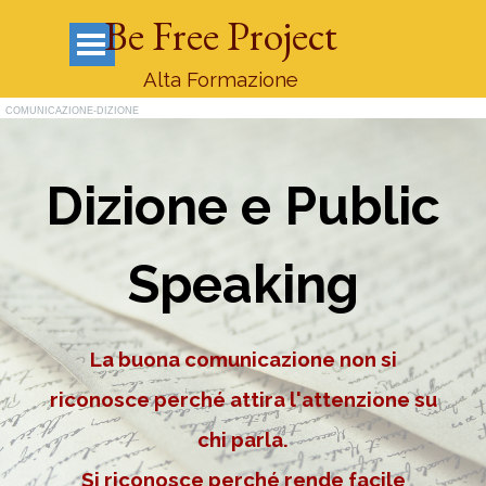
Vai ai contenuti
Be Free Project
Salta menù
Alta Formazione
COMUNICAZIONE-DIZIONE
Dizione e Public
Speaking
La buona comunicazione non si
riconosce perché attira l'attenzione su
chi parla.
Si riconosce perché rende facile