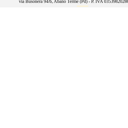
via Busonera 94/b, Abano Terme (Pd) - P. IVA 0353982028
Policy
Torna ai contenuti