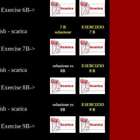
- Exercise 6B->
7 B
ESERCIZIO
h - scarica
soluzione
7 B
- Exercise 7B->
soluzione es
ESERCIZIO
h - scarica
8B
8 B
- Exercise 8B->
soluzione es
ESERCIZIO
h - scarica
9B
9 B
- Exercise 9B->