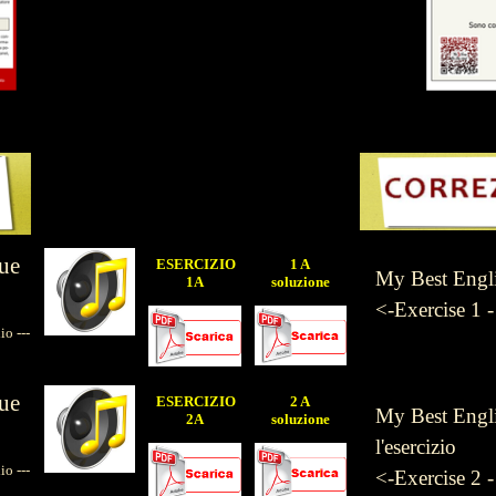
ue
ESERCIZIO
1 A
My Best Englis
1A
soluzione
<-Exercise 1 
 ---
ue
ESERCIZIO
2 A
My Best Englis
2A
soluzione
l'esercizio
 ---
<-Exercise 2 