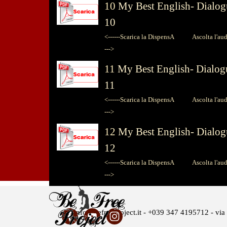
10
My Best English-
Dialog
10
<------Scarica la DispensA
Ascolta l'audio
--->
11
My Best English-
Dialog
11
<------Scarica la DispensA
Ascolta l'audio
--->
12
My Best English-
Dialog
12
<------Scarica la DispensA
Ascolta l'audio
--->
info@befreeproject.it - +039 347 4195712 - vi