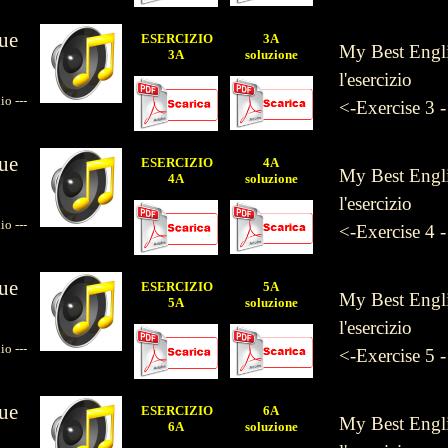
ue
ESERCIZIO
3A
My Best Englis
3A
soluzione
l'esercizio
 ---
<-Exercise 3 
ue
ESERCIZIO
4A
My Best Englis
4A
soluzione
l'esercizio
 ---
<-Exercise 4 
ue
ESERCIZIO
5A
My Best Englis
5A
soluzione
l'esercizio
 ---
<-Exercise 5 
ue
ESERCIZIO
6A
My Best Englis
6A
soluzione