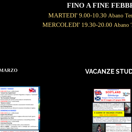
FINO A FINE FEBB
MARTEDI' 9.00-10.30
A
bano Te
MERCOLEDI' 19.30-20.00
A
bano 
 MARZO
VACANZE STUD