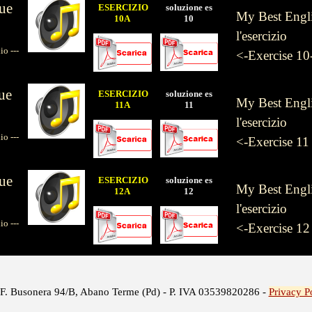
ue
ESERCIZIO
soluzione es
My Best Englis
10A
10
l'esercizio
 ---
<-Exercise 10
ue
ESERCIZIO
soluzione es
My Best Englis
11A
11
l'esercizio
 ---
<-Exercise 11
ue
ESERCIZIO
soluzione es
My Best Englis
12A
12
l'esercizio
 ---
<-Exercise 12
a F. Busonera 94/B, Abano Terme (Pd) - P. IVA 03539820286 -
Privacy P