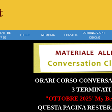
t
CHE' BE
COMUNICAZIONE-
LINGUE
MEMORIA
CORSO IA
▼
FREE
DIZIONE
ORARI CORSO CONVERSA
3 TERMINATI
"OTTOBRE 2025"
My Bes
QUESTA PAGINA RESTERA