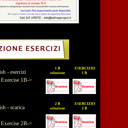
1 B
ESERCIZIO
h - esercizi
soluzione
1 B
- Exercise 1B->
2 B
ESERCIZIO
h - scarica
soluzione
2 B
- Exercise 2B->