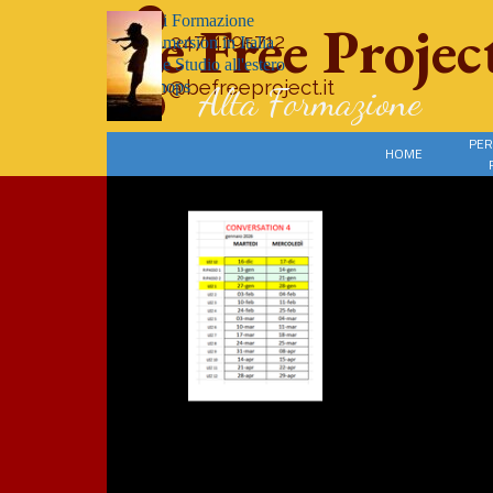
Vai ai contenuti
-Corsi di Formazione
Be Free Projec
cell. 347 4195712
-Full Immersion in Italia
-Vacanze Studio all'estero
info@befreeproject.it
-Workshops
Alta Formazione
-Eventi
PER
HOME