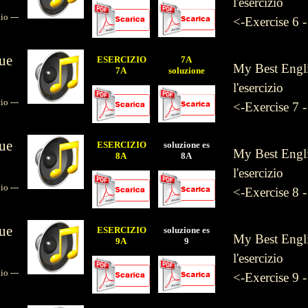
l'esercizio
 ---
<-Exercise 6 
ue
ESERCIZIO
7A
My Best Englis
7A
soluzione
l'esercizio
 ---
<-Exercise 7 
ue
ESERCIZIO
soluzione es
My Best Englis
8A
8A
l'esercizio
 ---
<-Exercise 8 
ue
ESERCIZIO
soluzione es
My Best Englis
9A
9
l'esercizio
 ---
<-Exercise 9 