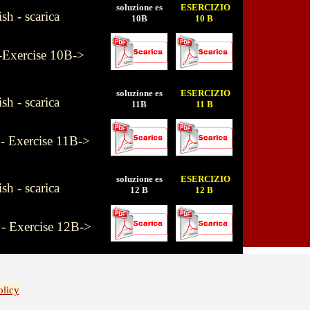
soluzione es
ESERCIZIO
h - scarica
10B
10 B
-Exercise 10B->
soluzione es
ESERCIZIO
h - scarica
11B
11 B
 - Exercise 11B->
soluzione es
ESERCIZIO
h - scarica
12 B
12 B
 - Exercise 12B->
olicy