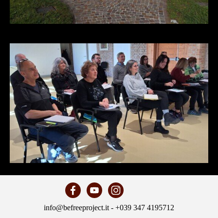
info@befreeproject.it - +039 347 4195712