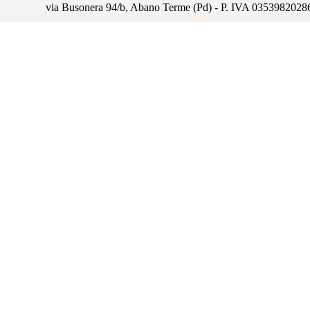
via Busonera 94/b, Abano Terme (Pd) - P. IVA 0353982028
Policy
Torna ai contenuti