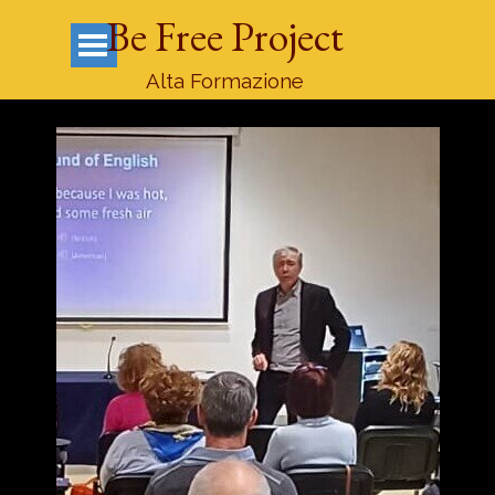
Vai ai contenuti
Be Free Project
Salta menù
Alta Formazione