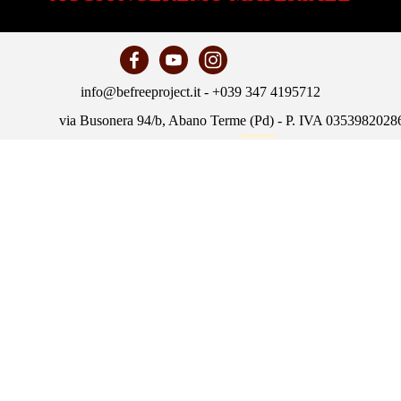
info@befreeproject.it - +039 347 4195712
via Busonera 94/b, Abano Terme (Pd) - P. IVA 0353982028
Policy
Torna ai contenuti