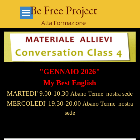
Vai ai contenuti
Be Free Project
Salta menù
Alta Formazione
"GENNAIO 2026"
My Best English
MARTEDI' 9.00-10.30
A
bano Terme nostra sede
MERCOLEDI' 19.30-20.00
A
bano Terme nostra
sede