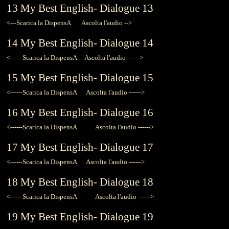
13
My Best English-
Dialogue 13
<---Scarica la DispensA
Ascolta l'audio -->
14
My Best English-
Dialogue 14
<------Scarica la DispensA
Ascolta l'audio ------>
15
My Best English-
Dialogue 15
<------Scarica la DispensA
Ascolta l'audio ------>
16
My Best English-
Dialogue 16
<------Scarica la DispensA
Ascolta l'audio ------>
17
My Best English-
Dialogue 17
<------Scarica la DispensA
Ascolta l'audio ------>
18
My Best English-
Dialogue 18
<------Scarica la DispensA
Ascolta l'audio ------>
19
My Best English-
Dialogue 19