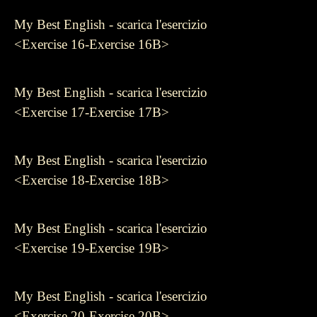
My Best English - scarica l'esercizio
<Exercise 16-Exercise 16B>
My Best English - scarica l'esercizio
<Exercise 17-Exercise 17B>
My Best English - scarica l'esercizio
<Exercise 18-Exercise 18B>
My Best English - scarica l'esercizio
<Exercise 19-Exercise 19B>
My Best English - scarica l'esercizio
<Exercise 20-Exercise 20B>