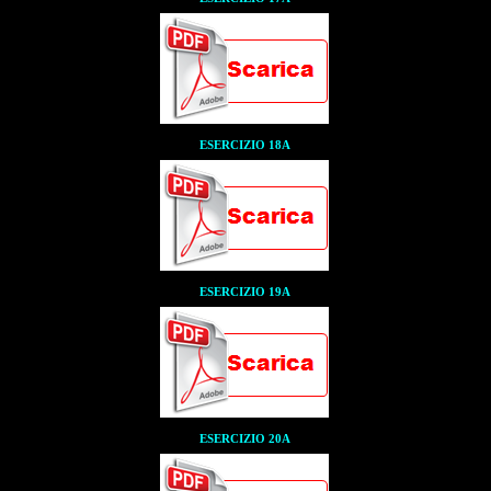
ESERCIZIO 18A
ESERCIZIO 19A
ESERCIZIO 20A