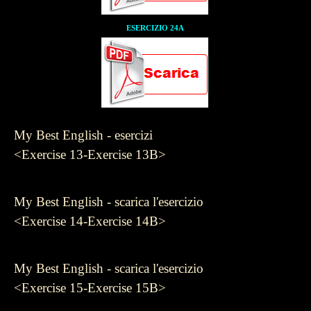
ESERCIZIO 24A
My Best English - esercizi
<Exercise 13-Exercise 13B>
My Best English - scarica l'esercizio
<Exercise 14-Exercise 14B>
My Best English - scarica l'esercizio
<Exercise 15-Exercise 15B>