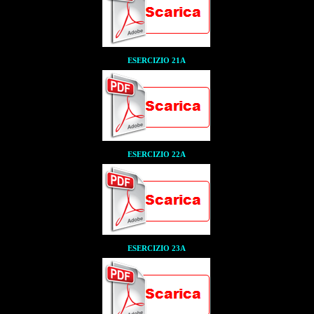
ESERCIZIO 21A
ESERCIZIO 22A
ESERCIZIO 23A