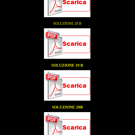
SOLUZIONE 18 B
SOLUZIONE 19 B
SOLUZIONE 20B