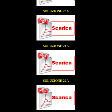
SOLUZIONE 20A
SOLUZIONE 21A
SOLUZIONE 22A