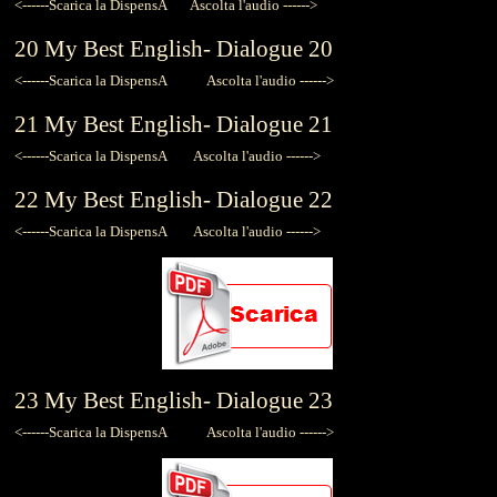
<------Scarica la DispensA
Ascolta l'audio ------>
20
My Best English-
Dialogue 20
<------Scarica la DispensA
Ascolta l'audio ------>
21
My Best English-
Dialogue 21
<------Scarica la DispensA
Ascolta l'audio ------>
22
My Best English-
Dialogue 22
<------Scarica la DispensA
Ascolta l'audio ------>
23
My Best English-
Dialogue 23
<------Scarica la DispensA
Ascolta l'audio ------>