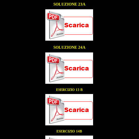
SOLUZIONE 23A
SOLUZIONE 24A
ESERCIZIO 13 B
ESERCIZIO 14B