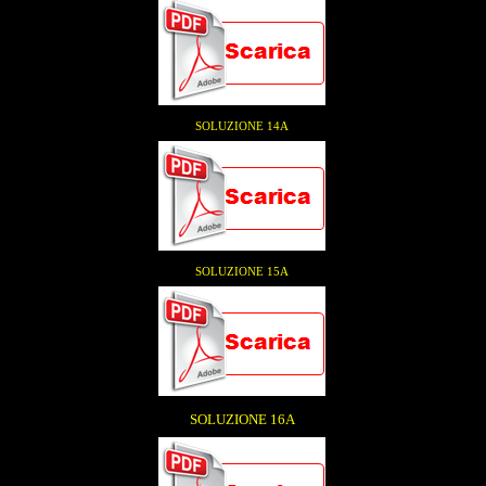
SOLUZIONE 14A
SOLUZIONE 15A
SOLUZIONE 16A