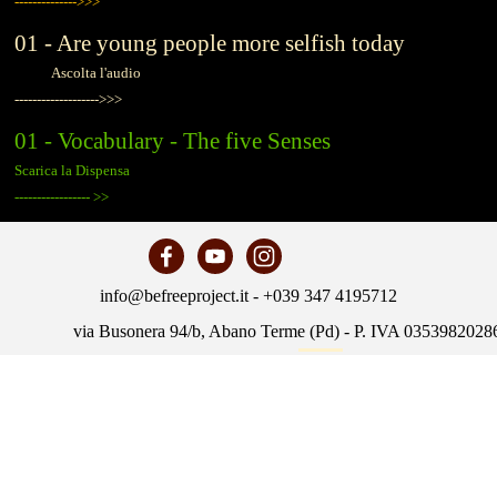
-------------->>>
01 - Are young people more selfish today
Ascolta l'audio
------------------->>>
01 - Vocabulary - The five Senses
Scarica la Dispensa
-----------------
>>
info@befreeproject.it - +039 347 4195712
via Busonera 94/b, Abano Terme (Pd) - P. IVA 0353982028
Policy
Torna ai contenuti