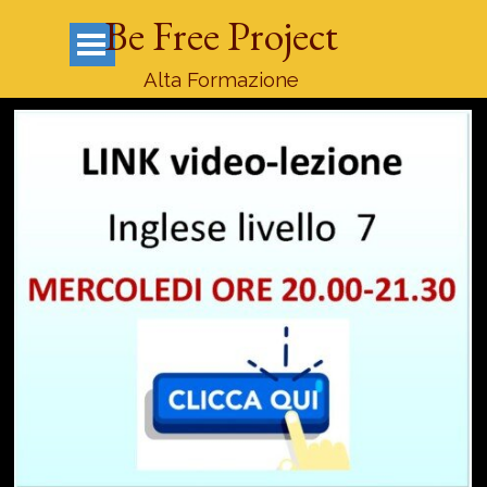
Vai ai contenuti
Be Free Project
Salta menù
Alta Formazione