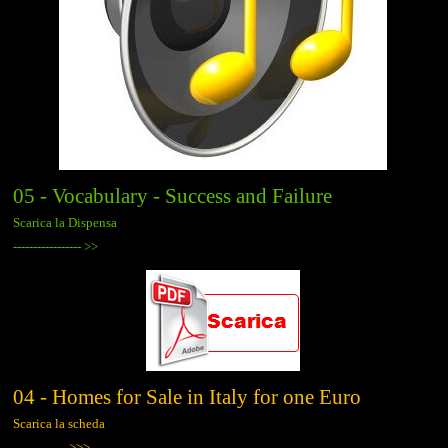
05 - Vocabulary - Success and Failure
Scarica la Dispensa
-----------------
>>
04 - Homes for Sale in Italy for one Euro
Scarica la scheda
-------------->>>