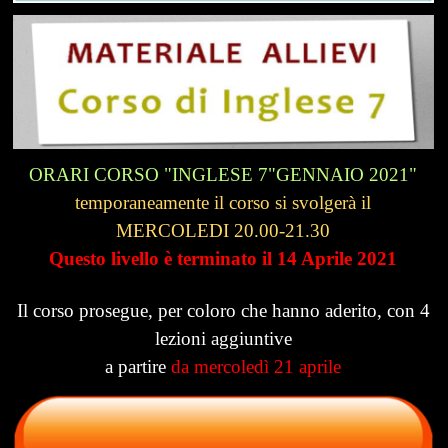
ORARI CORSO "INGLESE 7"GENNAIO 2021"
temporaneamente il corso si svolgerà il
MERCOLEDI 20.00-21.30
Questo livello è terminato il 14 Aprile 2021
I
l corso prosegue, per coloro che hanno aderito, con 4
lezioni aggiuntive
a partire
da mercoledì 21 aprile