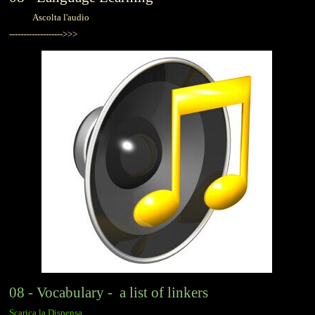
Ascolta l'audio
------------------->>>
08 - Vocabulary - a list of linkers
Scarica la Dispensa