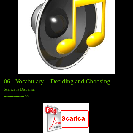
06 - Vocabulary - Deciding and Choosing
Scarica la Dispensa
-----------------
>>