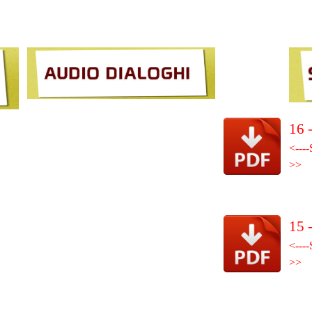
16 
<----
>>
15 
<----
>>