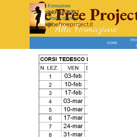
Vai ai contenuti
-Corsi di Formazione
Be Free Projec
cell. 347 4195712
-Full Immersion in Italia
-Vacanze Studio all'estero
info@befreeproject.it
-Workshops
Alta Formazione
-Eventi
PER
HOME