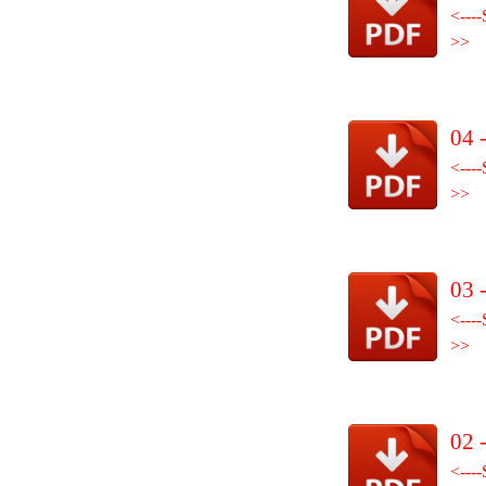
<----
>>
04 
<----
>>
03 
<----
>>
02 
<----