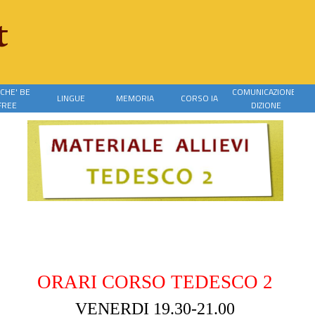
t
CHE' BE
COMUNICAZIONE-
LINGUE
MEMORIA
CORSO IA
▼
FREE
DIZIONE
ORARI CORSO TEDESCO 2
VENERDI 19.30-21.00