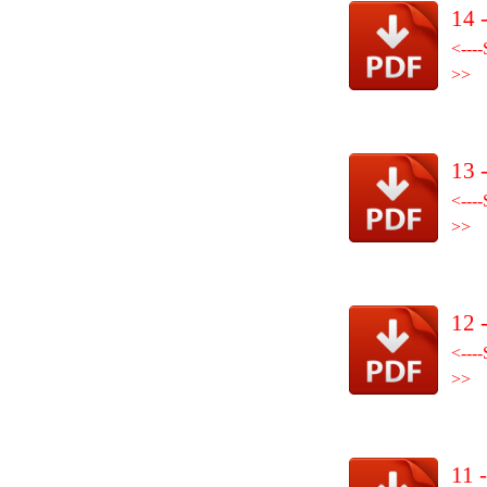
14 
<----
>>
13 
<----
>>
12 
<----
>>
11 