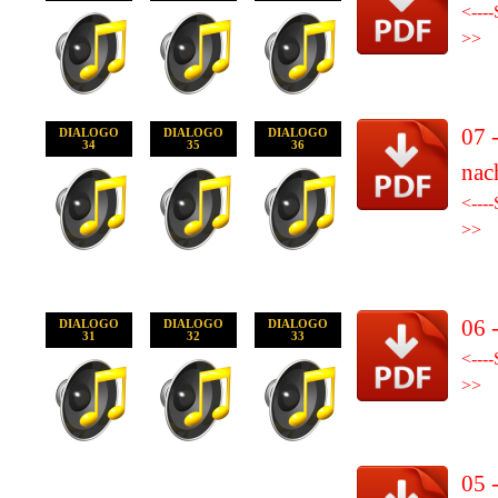
<----
>>
07 
DIALOGO
DIALOGO
DIALOGO
34
35
36
nac
<----
>>
06 
DIALOGO
DIALOGO
DIALOGO
31
32
33
<----
>>
05 