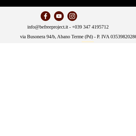
info@befreeproject.it - +039 347 4195712
via Busonera 94/b, Abano Terme (Pd) - P. IVA 0353982028
Policy
Torna ai contenuti