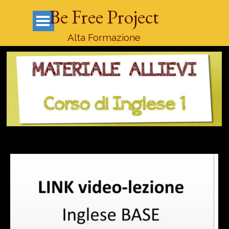
Vai ai contenuti
Be Free Project
Salta menù
Alta Formazione
collegamento lezione on line