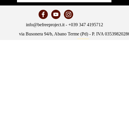
info@befreeproject.it - +039 347 4195712
via Busonera 94/b, Abano Terme (Pd) - P. IVA 0353982028
Policy
Torna ai contenuti