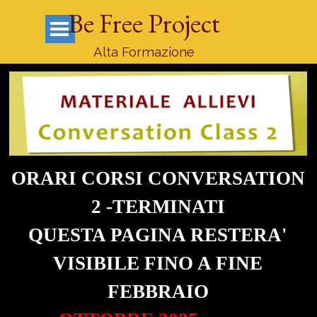
Vai ai contenuti
Be Free Project
Salta menù
Alta Formazione
ORARI CORSI CONVERSATION
2 -TERMINATI
QUESTA PAGINA RESTERA'
VISIBILE FINO A FINE
FEBBRAIO