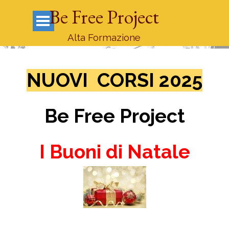
Vai ai contenuti
Be Free Project
Salta menù
Alta Formazione
NUOVI CORSI 2025
Be Free Project
I Buoni di Natale