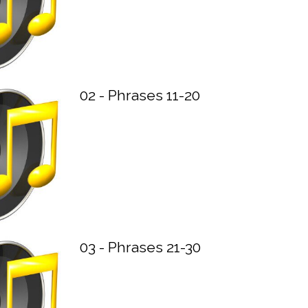
02 - Phrases 11-20
03 - Phrases 21-30