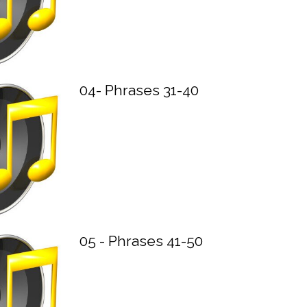
04- Phrases 31-40
05 - Phrases 41-50