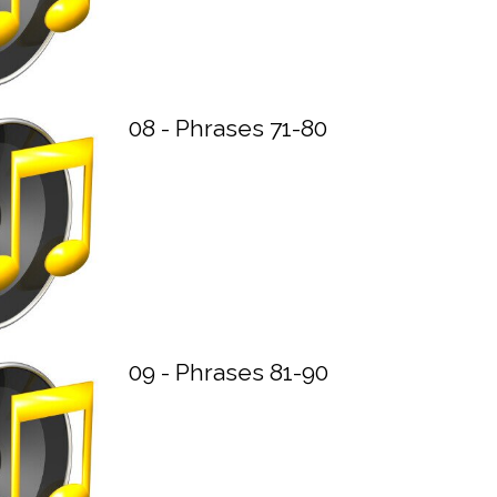
08 - Phrases 71-80
09 - Phrases 81-90